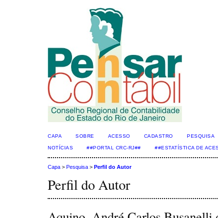
CAPA
SOBRE
ACESSO
CADASTRO
PESQUISA
NOTÍCIAS
##PORTAL CRC-RJ##
##ESTATÍSTICA DE AC
Capa
>
Pesquisa
>
Perfil do Autor
Perfil do Autor
Aquino, André Carlos Busanelli 