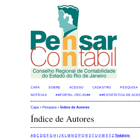
CAPA
SOBRE
ACESSO
CADASTRO
PESQUISA
NOTÍCIAS
##PORTAL CRC-RJ##
##ESTATÍSTICA DE AC
Capa
>
Pesquisa
>
Índice de Autores
Índice de Autores
A
B
C
D
E
F
G
H
I
J
K
L
M
N
O
P
Q
R
S
T
U
V
W
X
Y
Z
Toda(o)s