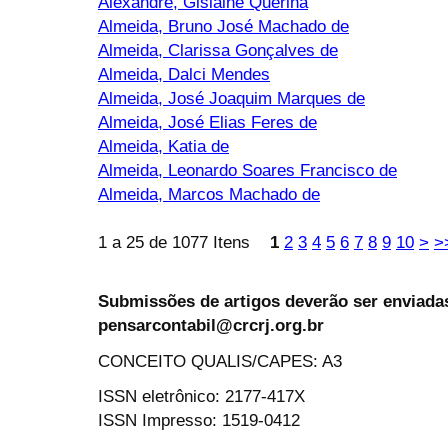
Alexandre, Gislaine Querina
Almeida, Bruno José Machado de
Almeida, Clarissa Gonçalves de
Almeida, Dalci Mendes
Almeida, José Joaquim Marques de
Almeida, José Elias Feres de
Almeida, Katia de
Almeida, Leonardo Soares Francisco de
Almeida, Marcos Machado de
1 a 25 de 1077 Itens
1
2
3
4
5
6
7
8
9
10
>
>
Submissões de artigos deverão ser enviadas
pensarcontabil@crcrj.org.br
CONCEITO QUALIS/CAPES: A3
ISSN eletrônico: 2177-417X
ISSN Impresso: 1519-0412