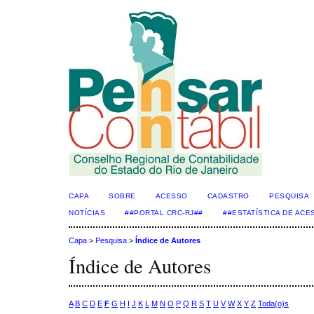
CAPA
SOBRE
ACESSO
CADASTRO
PESQUISA
NOTÍCIAS
##PORTAL CRC-RJ##
##ESTATÍSTICA DE AC
Capa
>
Pesquisa
>
Índice de Autores
Índice de Autores
A
B
C
D
E
F
G
H
I
J
K
L
M
N
O
P
Q
R
S
T
U
V
W
X
Y
Z
Toda(o)s