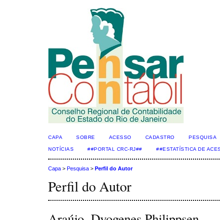
CAPA
SOBRE
ACESSO
CADASTRO
PESQUISA
NOTÍCIAS
##PORTAL CRC-RJ##
##ESTATÍSTICA DE AC
Capa
>
Pesquisa
>
Perfil do Autor
Perfil do Autor
Araújo, Dyogenes Philippsen