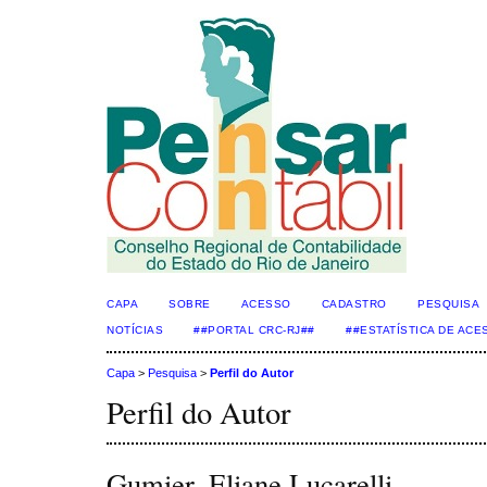
CAPA
SOBRE
ACESSO
CADASTRO
PESQUISA
NOTÍCIAS
##PORTAL CRC-RJ##
##ESTATÍSTICA DE AC
Capa
>
Pesquisa
>
Perfil do Autor
Perfil do Autor
Gumier, Eliane Lucarelli