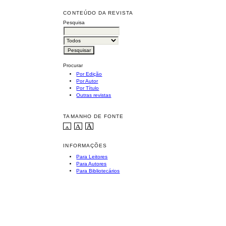
CONTEÚDO DA REVISTA
Pesquisa
Procurar
Por Edição
Por Autor
Por Título
Outras revistas
TAMANHO DE FONTE
INFORMAÇÕES
Para Leitores
Para Autores
Para Bibliotecários