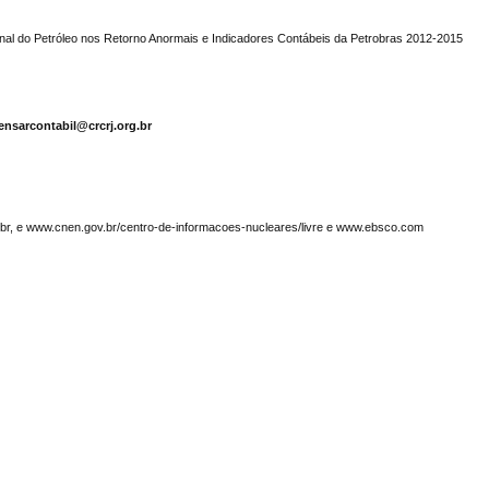
nal do Petróleo nos Retorno Anormais e Indicadores Contábeis da Petrobras 2012-2015
ensarcontabil@crcrj.org.br
g.br, e www.cnen.gov.br/centro-de-informacoes-nucleares/livre e www.ebsco.com