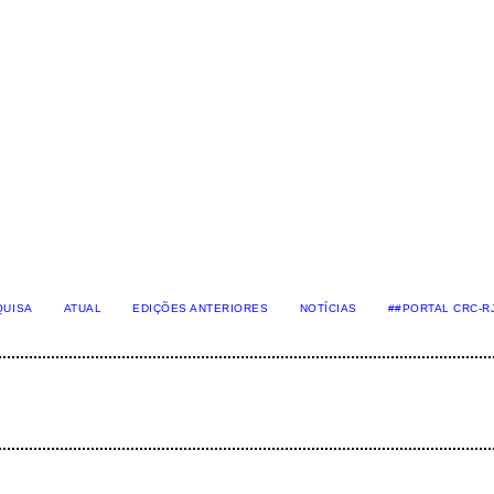
QUISA
ATUAL
EDIÇÕES ANTERIORES
NOTÍCIAS
##PORTAL CRC-R