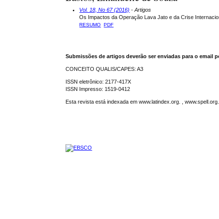
Vol. 18, No 67 (2016)
- Artigos
Os Impactos da Operação Lava Jato e da Crise Internacio
RESUMO
PDF
Submissões de artigos deverão ser enviadas para o email p
CONCEITO QUALIS/CAPES: A3
ISSN eletrônico: 2177-417X
ISSN Impresso: 1519-0412
Esta revista está indexada em www.latindex.org. , www.spell.or