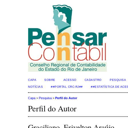
CAPA
SOBRE
ACESSO
CADASTRO
PESQUISA
NOTÍCIAS
##PORTAL CRC-RJ##
##ESTATÍSTICA DE AC
Capa
>
Pesquisa
>
Perfil do Autor
Perfil do Autor
Graciliano, Erivelton Araújo