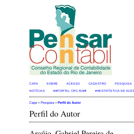
CAPA
SOBRE
ACESSO
CADASTRO
PESQUISA
NOTÍCIAS
##PORTAL CRC-RJ##
##ESTATÍSTICA DE AC
Capa
>
Pesquisa
>
Perfil do Autor
Perfil do Autor
Araújo, Gabriel Pereira de