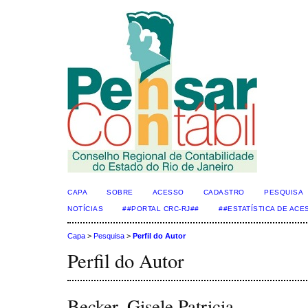
CAPA
SOBRE
ACESSO
CADASTRO
PESQUISA
NOTÍCIAS
##PORTAL CRC-RJ##
##ESTATÍSTICA DE AC
Capa
>
Pesquisa
>
Perfil do Autor
Perfil do Autor
Becker, Gisele Patricia