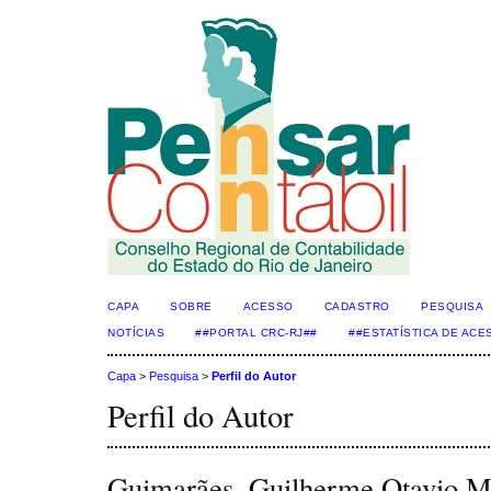
CAPA
SOBRE
ACESSO
CADASTRO
PESQUISA
NOTÍCIAS
##PORTAL CRC-RJ##
##ESTATÍSTICA DE AC
Capa
>
Pesquisa
>
Perfil do Autor
Perfil do Autor
Guimarães, Guilherme Otavio M