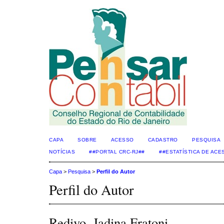
CAPA
SOBRE
ACESSO
CADASTRO
PESQUISA
NOTÍCIAS
##PORTAL CRC-RJ##
##ESTATÍSTICA DE AC
Capa
>
Pesquisa
>
Perfil do Autor
Perfil do Autor
Redivo, Jadina Fratoni