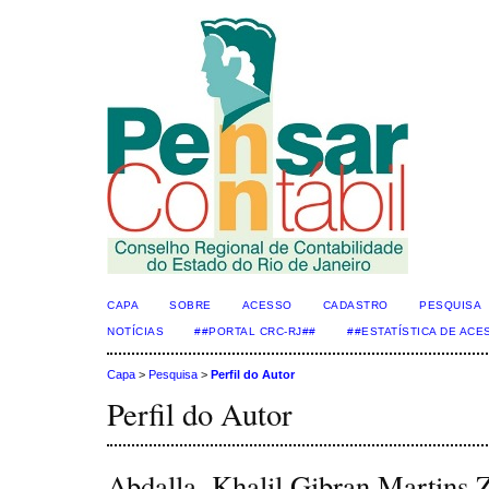
CAPA
SOBRE
ACESSO
CADASTRO
PESQUISA
NOTÍCIAS
##PORTAL CRC-RJ##
##ESTATÍSTICA DE AC
Capa
>
Pesquisa
>
Perfil do Autor
Perfil do Autor
Abdalla, Khalil Gibran Martins 