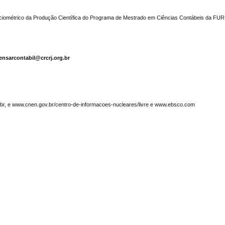
ciométrico da Produção Científica do Programa de Mestrado em Ciências Contábeis da FU
ensarcontabil@crcrj.org.br
g.br, e www.cnen.gov.br/centro-de-informacoes-nucleares/livre e www.ebsco.com