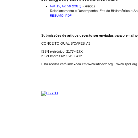
Vol. 15, No 58 (2013)
- Artigos
Relacionamento e Desempenho: Estudo Bibliométrico e So
RESUMO
PDF
Submissões de artigos deverão ser enviadas para o email p
CONCEITO QUALIS/CAPES: A3
ISSN eletrônico: 2177-417X
ISSN Impresso: 1519-0412
Esta revista está indexada em www.latindex.org. , www.spell.or