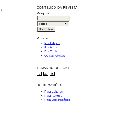
CONTEÚDO DA REVISTA
RB
Pesquisa
Procurar
Por Edição
Por Autor
Por Título
Outras revistas
TAMANHO DE FONTE
INFORMAÇÕES
Para Leitores
Para Autores
Para Bibliotecários