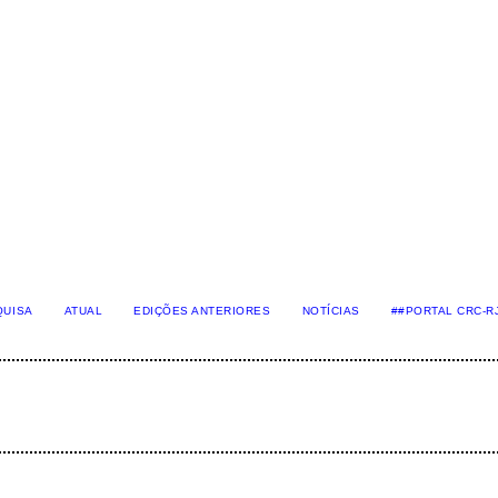
QUISA
ATUAL
EDIÇÕES ANTERIORES
NOTÍCIAS
##PORTAL CRC-R