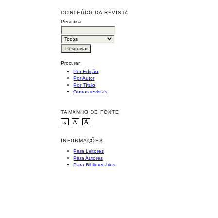
CONTEÚDO DA REVISTA
Pesquisa
Procurar
Por Edição
Por Autor
Por Título
Outras revistas
TAMANHO DE FONTE
INFORMAÇÕES
Para Leitores
Para Autores
Para Bibliotecários