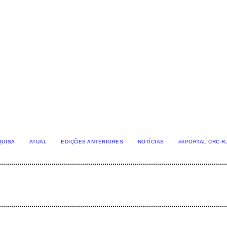
QUISA
ATUAL
EDIÇÕES ANTERIORES
NOTÍCIAS
##PORTAL CRC-R