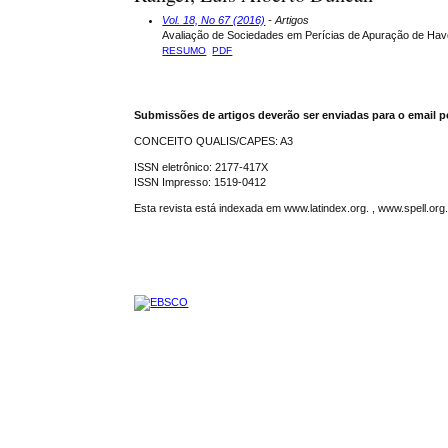
Vol. 18, No 67 (2016)
- Artigos
Avaliação de Sociedades em Perícias de Apuração de Haver
RESUMO
PDF
Submissões de artigos deverão ser enviadas para o email p
CONCEITO QUALIS/CAPES: A3
ISSN eletrônico: 2177-417X
ISSN Impresso: 1519-0412
Esta revista está indexada em www.latindex.org. , www.spell.or