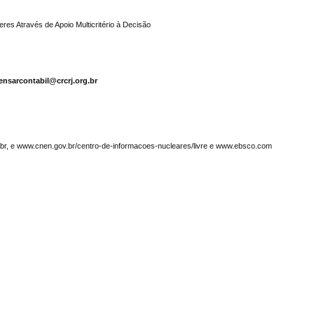
es Através de Apoio Multicritério à Decisão
ensarcontabil@crcrj.org.br
g.br, e www.cnen.gov.br/centro-de-informacoes-nucleares/livre e www.ebsco.com