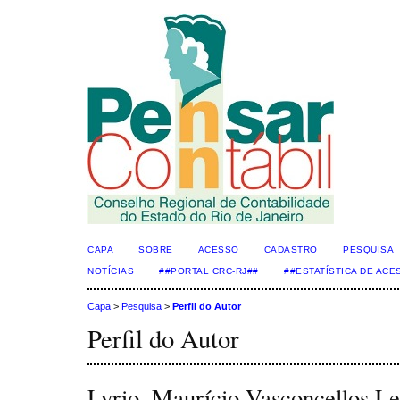
CAPA
SOBRE
ACESSO
CADASTRO
PESQUISA
NOTÍCIAS
##PORTAL CRC-RJ##
##ESTATÍSTICA DE AC
Capa
>
Pesquisa
>
Perfil do Autor
Perfil do Autor
Lyrio, Maurício Vasconcellos L