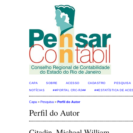
CAPA
SOBRE
ACESSO
CADASTRO
PESQUISA
NOTÍCIAS
##PORTAL CRC-RJ##
##ESTATÍSTICA DE AC
Capa
>
Pesquisa
>
Perfil do Autor
Perfil do Autor
Citadin, Michael William