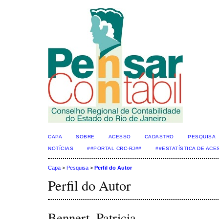
CAPA
SOBRE
ACESSO
CADASTRO
PESQUISA
NOTÍCIAS
##PORTAL CRC-RJ##
##ESTATÍSTICA DE AC
Capa
>
Pesquisa
>
Perfil do Autor
Perfil do Autor
Bennert, Patricia