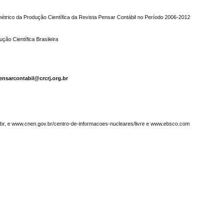
étrico da Produção Científica da Revista Pensar Contábil no Período 2006-2012
ção Científica Brasileira
ensarcontabil@crcrj.org.br
g.br, e www.cnen.gov.br/centro-de-informacoes-nucleares/livre e www.ebsco.com