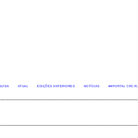
QUISA
ATUAL
EDIÇÕES ANTERIORES
NOTÍCIAS
##PORTAL CRC-R