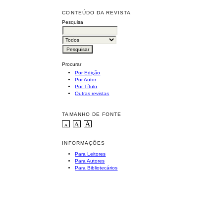
CONTEÚDO DA REVISTA
Pesquisa
Procurar
Por Edição
Por Autor
Por Título
Outras revistas
TAMANHO DE FONTE
INFORMAÇÕES
Para Leitores
Para Autores
Para Bibliotecários