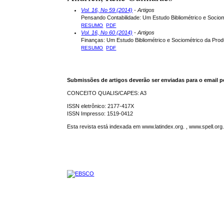
Vol. 16, No 59 (2014)
- Artigos
Pensando Contabilidade: Um Estudo Bibliométrico e Sociom
RESUMO
PDF
Vol. 16, No 60 (2014)
- Artigos
Finanças: Um Estudo Bibliométrico e Sociométrico da Produ
RESUMO
PDF
Submissões de artigos deverão ser enviadas para o email p
CONCEITO QUALIS/CAPES: A3
ISSN eletrônico: 2177-417X
ISSN Impresso: 1519-0412
Esta revista está indexada em www.latindex.org. , www.spell.or