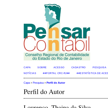
CAPA
SOBRE
ACESSO
CADASTRO
PESQUISA
NOTÍCIAS
##PORTAL CRC-RJ##
##ESTATÍSTICA DE AC
Capa
>
Pesquisa
>
Perfil do Autor
Perfil do Autor
Lourenço, Thaina da Silva