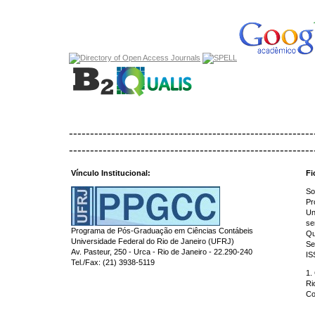
----------------------------------------------------------
----------------------------------------------------------
Vínculo Institucional:
Fi
So
Pr
Un
se
Programa de Pós-Graduação em Ciências Contábeis
Qu
Universidade Federal do Rio de Janeiro (UFRJ)
Se
Av. Pasteur, 250 - Urca - Rio de Janeiro - 22.290-240
IS
Tel./Fax: (21) 3938-5119
1.
Ri
Co