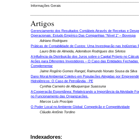
Informações Gerais
Artigos
Gerenciamento dos Resultados Contábeis Através de Receitas e Desp
Operacionais: Estudo Empírico Das Companhias “Nível 1” – Bovespa
Adriano Rodrigues
Práticas de Contabilidade de Custos: Uma Investigação nas Indústrias
Lauro Brito de Almeida, Ademilson Rodrigues dos SAntos
A Influência da Distribuição dos Juros sobre o Capital Próprio no Cálcul
Ações para Diferentes Investidores – O Caso das Entidades Fechadas 
Complementar
Jaime Rogério Gomes Rangel, Raimundo Nonato Sousa da Silva
Dano Moral Ambiental Coletivo em Populações Atingidas por Empreend
Hidrelétricos: O Caso de Petrolândia - PE
Cynthia Carneiro de Albuquerque Suassuna
A Cooperação Espontânea: Relativizando a Importância da Atividade F
no Funcionamento das Organizações.
Marcos Luís Procópio
O Poder Local no Ambiente Global: Competição e Competitividade
Cláudio Antônio Tordino
Indexadores: