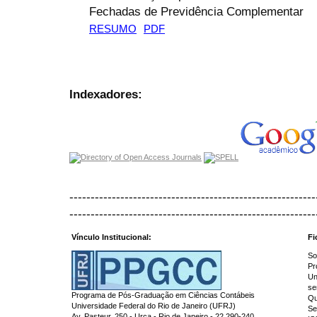
Fechadas de Previdência Complementar
RESUMO
PDF
Indexadores:
----------------------------------------------------------
----------------------------------------------------------
Vínculo Institucional:
Fi
So
Pr
Un
se
Programa de Pós-Graduação em Ciências Contábeis
Qu
Universidade Federal do Rio de Janeiro (UFRJ)
Se
Av. Pasteur, 250 - Urca - Rio de Janeiro - 22.290-240