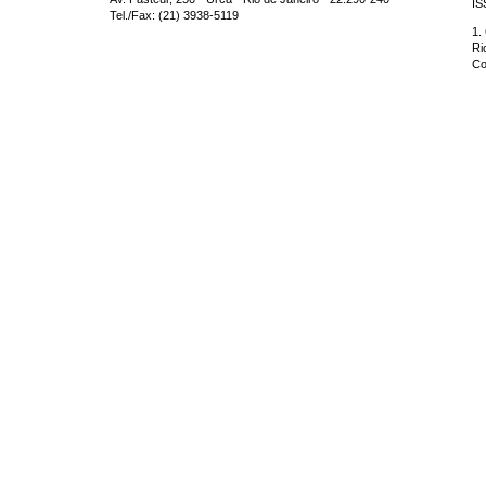
IS
Tel./Fax: (21) 3938-5119
1.
Ri
Co