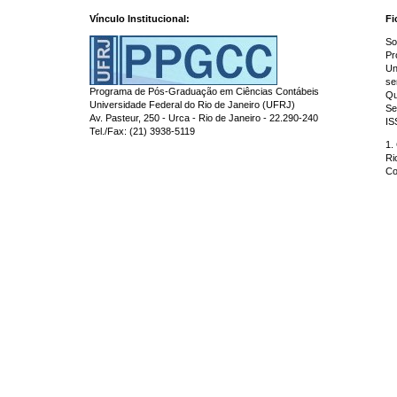
Vínculo Institucional:
Fi
So
Pr
Un
se
Programa de Pós-Graduação em Ciências Contábeis
Qu
Universidade Federal do Rio de Janeiro (UFRJ)
Se
Av. Pasteur, 250 - Urca - Rio de Janeiro - 22.290-240
IS
Tel./Fax: (21) 3938-5119
1.
Ri
Co