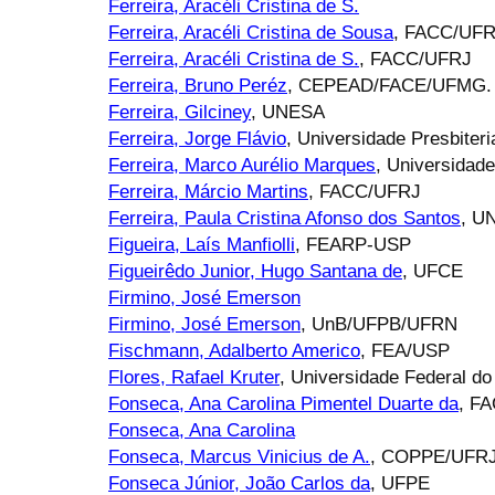
Ferreira, Aracéli Cristina de S.
Ferreira, Aracéli Cristina de Sousa
, FACC/UF
Ferreira, Aracéli Cristina de S.
, FACC/UFRJ
Ferreira, Bruno Peréz
, CEPEAD/FACE/UFMG.
Ferreira, Gilciney
, UNESA
Ferreira, Jorge Flávio
, Universidade Presbiter
Ferreira, Marco Aurélio Marques
, Universidad
Ferreira, Márcio Martins
, FACC/UFRJ
Ferreira, Paula Cristina Afonso dos Santos
, U
Figueira, Laís Manfiolli
, FEARP-USP
Figueirêdo Junior, Hugo Santana de
, UFCE
Firmino, José Emerson
Firmino, José Emerson
, UnB/UFPB/UFRN
Fischmann, Adalberto Americo
, FEA/USP
Flores, Rafael Kruter
, Universidade Federal do
Fonseca, Ana Carolina Pimentel Duarte da
, F
Fonseca, Ana Carolina
Fonseca, Marcus Vinicius de A.
, COPPE/UFRJ
Fonseca Júnior, João Carlos da
, UFPE