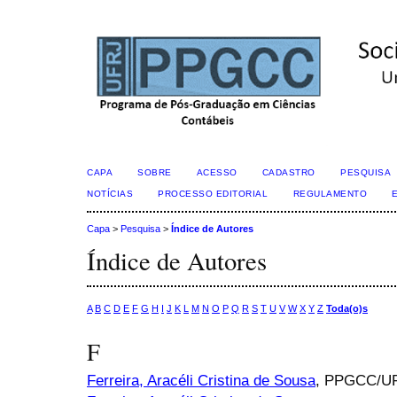
CAPA
SOBRE
ACESSO
CADASTRO
PESQUISA
NOTÍCIAS
PROCESSO EDITORIAL
REGULAMENTO
Capa
>
Pesquisa
>
Índice de Autores
Índice de Autores
A
B
C
D
E
F
G
H
I
J
K
L
M
N
O
P
Q
R
S
T
U
V
W
X
Y
Z
Toda(o)s
F
Ferreira, Aracéli Cristina de Sousa
, PPGCC/U