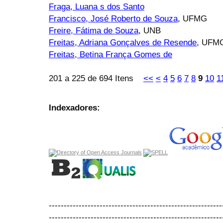
Fraga, Luana s dos Santo
Francisco, José Roberto de Souza
, UFMG
Freire, Fátima de Souza
, UNB
Freitas, Adriana Gonçalves de Resende
, UFM
Freitas, Betina França Gomes de
201 a 225 de 694 Itens
<<
<
4
5
6
7
8
9
10
1
Indexadores:
----------------------------------------------------------
----------------------------------------------------------