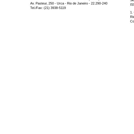
Se
Av. Pasteur, 250 - Urca - Rio de Janeiro - 22.290-240
IS
Tel./Fax: (21) 3938-5119
1.
Ri
Co