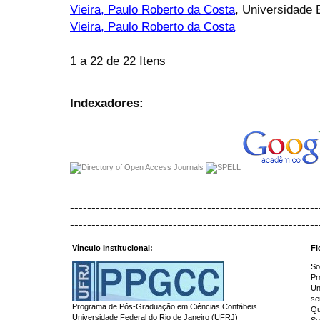
Vieira, Paulo Roberto da Costa
, Universidade 
Vieira, Paulo Roberto da Costa
1 a 22 de 22 Itens
Indexadores:
----------------------------------------------------------
----------------------------------------------------------
Vínculo Institucional:
Fi
So
Pr
Un
se
Programa de Pós-Graduação em Ciências Contábeis
Qu
Universidade Federal do Rio de Janeiro (UFRJ)