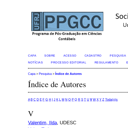
CAPA
SOBRE
ACESSO
CADASTRO
PESQUISA
NOTÍCIAS
PROCESSO EDITORIAL
REGULAMENTO
Capa
>
Pesquisa
>
Índice de Autores
Índice de Autores
A
B
C
D
E
F
G
H
I
J
K
L
M
N
O
P
Q
R
S
T
U
V
W
X
Y
Z
Toda(o)s
V
Valentim, Ilda
, UDESC