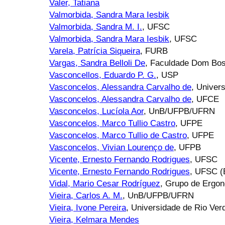
Valer, Tatiana
Valmorbida, Sandra Mara Iesbik
Valmorbida, Sandra M. I.
, UFSC
Valmorbida, Sandra Mara Iesbik
, UFSC
Varela, Patrícia Siqueira
, FURB
Vargas, Sandra Belloli De
, Faculdade Dom Bos
Vasconcellos, Eduardo P. G.
, USP
Vasconcelos, Alessandra Carvalho de
, Univer
Vasconcelos, Alessandra Carvalho de
, UFCE
Vasconcelos, Lucíola Aor
, UnB/UFPB/UFRN
Vasconcelos, Marco Tullio Castro
, UFPE
Vasconcelos, Marco Tullio de Castro
, UFPE
Vasconcelos, Vivian Lourenço de
, UFPB
Vicente, Ernesto Fernando Rodrigues
, UFSC
Vicente, Ernesto Fernando Rodrigues
, UFSC (B
Vidal, Mario Cesar Rodríguez
, Grupo de Ergo
Vieira, Carlos A. M.
, UnB/UFPB/UFRN
Vieira, Ivone Pereira
, Universidade de Rio Ver
Vieira, Kelmara Mendes