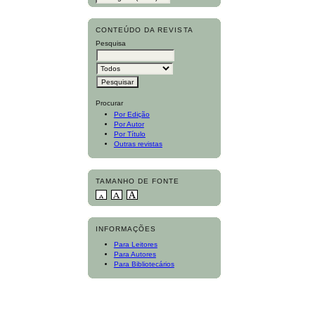
CONTEÚDO DA REVISTA
Pesquisa
Procurar
Por Edição
Por Autor
Por Título
Outras revistas
TAMANHO DE FONTE
INFORMAÇÕES
Para Leitores
Para Autores
Para Bibliotecários