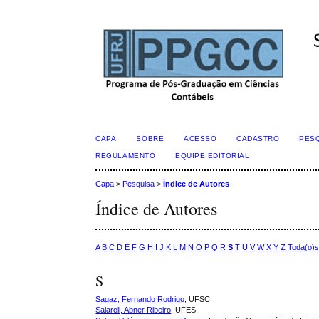
CAPA
SOBRE
ACESSO
CADASTRO
PES
REGULAMENTO
EQUIPE EDITORIAL
Capa
>
Pesquisa
>
Índice de Autores
Índice de Autores
A
B
C
D
E
F
G
H
I
J
K
L
M
N
O
P
Q
R
S
T
U
V
W
X
Y
Z
Toda(o)
S
Sagaz, Fernando Rodrigo
, UFSC
Salaroli, Abner Ribeiro
, UFES