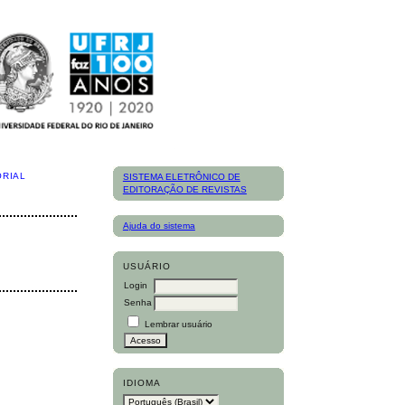
ORIAL
SISTEMA ELETRÔNICO DE
EDITORAÇÃO DE REVISTAS
Ajuda do sistema
USUÁRIO
Login
Senha
Lembrar usuário
IDIOMA