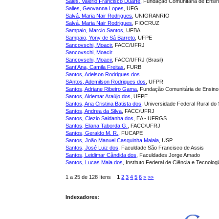
Sales, Valério Francisco Duarte
, Fundação Comunitária de Ensino
Salles, Geovanna Lopes
, UFG
Salvá, Maria Nair Rodrigues
, UNIGRANRIO
Salvá, Maria Nair Rodrigues
, FIOCRUZ
Sampaio, Marcio Santos
, UFBA
Sampaio, Yony de Sá Barreto
, UFPE
Sancovschi, Moacir
, FACC/UFRJ
Sancovschi, Moacir
Sancovschi, Moacir
, FACC/UFRJ (Brasil)
Sant’Ana, Camila Freitas
, FURB
Santos, Adelson Rodrigues dos
SAntos, Ademilson Rodrigues dos
, UFPR
Santos, Adriane Ribeiro Gama
, Fundação Comunitária de Ensino 
Santos, Aldemar Araújo dos
, UFPE
Santos, Ana Cristina Batista dos
, Universidade Federal Rural do
Santos, Andrea da Silva
, FACC/UFRJ
Santos, Clezio Saldanha dos
, EA - UFRGS
Santos, Eliana Taborda G.
, FACC/UFRJ
Santos, Geraldo M. R.
, FUCAPE
Santos, João Manuel Casquinha Malaia
, USP
Santos, José Luiz dos
, Faculdade São Francisco de Assis
Santos, Leidimar Cândida dos
, Faculdades Jorge Amado
Santos, Lucas Maia dos
, Instituto Federal de Ciência e Tecnol
1 a 25 de 128 Itens
1
2
3
4
5
6
>
>>
Indexadores: