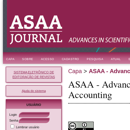
CAPA
SOBRE
ACESSO
CADASTRO
PESQUISA
ATUAL
Capa
>
ASAA - Advance
SISTEMA ELETRÔNICO DE
EDITORAÇÃO DE REVISTAS
ASAA - Advances
Accounting
Ajuda do sistema
USUÁRIO
Login
Senha
Lembrar usuário