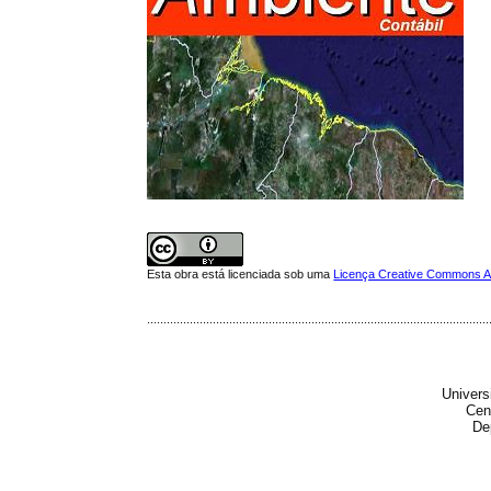
Esta obra está licenciada sob uma
Licença Creative Commons Att
........................................................................................................
Univers
Cen
De