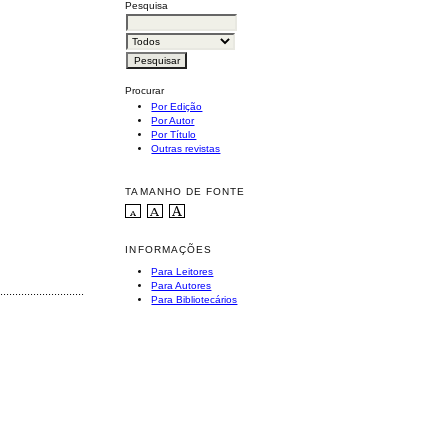
Pesquisa
Procurar
Por Edição
Por Autor
Por Título
Outras revistas
TAMANHO DE FONTE
INFORMAÇÕES
Para Leitores
Para Autores
............................................
Para Bibliotecários