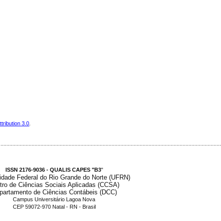
ribution 3.0
.
.....................................................................................................................................................
ISSN 2176-9036 - QUALIS CAPES "B3
"
idade Federal do Rio Grande do Norte (UFRN)
tro de Ciências Sociais Aplicadas (CCSA)
partamento de Ciências Contábeis (DCC)
Campus Universitário Lagoa Nova
CEP 59072-970 Natal - RN - Brasil