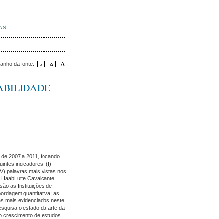
IAS
anho da fonte:
ABILIDADE
do de 2007 a 2011, focando
uintes indicadores: (I)
(V) palavras mais vistas nos
m HaabLutte Cavalcante
ão as Instituições de
bordagem quantitativa; as
emas mais evidenciados neste
pesquisa o estado da arte da
 o crescimento de estudos