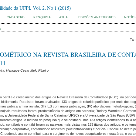
ilidade da UFPI, Vol. 2, No 1 (2015)
CADASTRO
PESQUISA
ATUAL
EDIÇÕES ANTERIORES
NOTÍC
a
Tam
OMÉTRICO NA REVISTA BRASILEIRA DE CONT
11
ira, Henrique César Melo Ribeiro
 o perfil e o crescimento dos artigos da Revista Brasileira de Contabilidade (RBC), no perío
 bibliometria. Para isso, foram analisados 133 artigos do referido periódico, por meio dos seg
e mais publicaram na revista; (III) IES com maior publicação; (IV) abordagens metodológicas; 
principais resultados foram: predominância de artigos em parceria; Rodney Wernke e Carme
am; a Universidade Federal de Santa Catarina (UFSC) e a Universidade de São Paulo (USP) s
licaram artigos; o método de pesquisa que se destacou nos 133 artigos identificados foi a a
tudo, contábeis e contábil foram as palavras mais vistas nos 133 títulos dos artigos; e os t
ernança corporativa, contabilidade ambiental (sustentabilidade) e perícia. Conclui-se nesta 
RBC, podendo assim contribuir para o surgimento de novos pesquisadores nesta área; e para