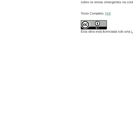
sobre os temas emergentes na conta
Texto Completo:
PDF
Esta obra está licenciada sob uma
L