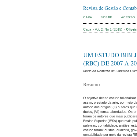
Revista de Gestão e Contab
CAPA
SOBRE
ACESSO
Capa
>
Vol. 2, No 1 (2015)
>
Oliveir
UM ESTUDO BIBLI
(RBC) DE 2007 A 20
Maria do Remedio de Carvalho Olive
Resumo
O objetivo desse estudo foi analisar
assim, o estado da arte, por meio da
autoria dos artigos; (II) autores qu
títulos; (VI) temas abordados. Os 
foram os autores que mais publicar
Ensino Superior (IESs) que mais pub
palavras: contabilidade, análise, es
estudo foram: custos, auditoria, gov
contabilidade por meio da revista 