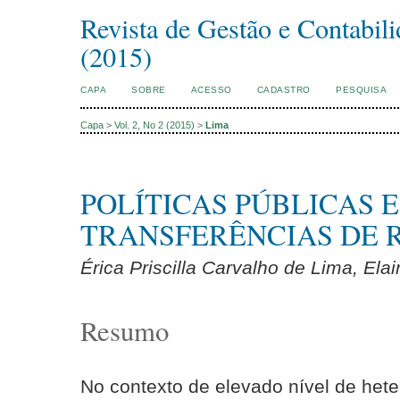
Revista de Gestão e Contabil
(2015)
CAPA
SOBRE
ACESSO
CADASTRO
PESQUISA
Capa
>
Vol. 2, No 2 (2015)
>
Lima
POLÍTICAS PÚBLICAS E
TRANSFERÊNCIAS DE 
Érica Priscilla Carvalho de Lima, El
Resumo
No contexto de elevado nível de hete