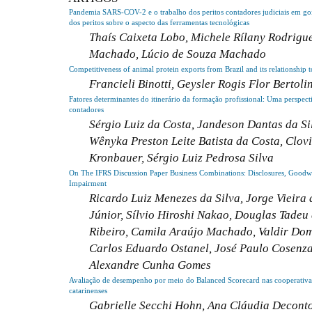
Pandemia SARS-COV-2 e o trabalho dos peritos contadores judiciais em go
dos peritos sobre o aspecto das ferramentas tecnológicas
Thaís Caixeta Lobo, Michele Rílany Rodrigu
Machado, Lúcio de Souza Machado
Competitiveness of animal protein exports from Brazil and its relationship to
Francieli Binotti, Geysler Rogis Flor Bertoli
Fatores determinantes do itinerário da formação profissional: Uma perspect
contadores
Sérgio Luiz da Costa, Jandeson Dantas da Si
Wênyka Preston Leite Batista da Costa, Clov
Kronbauer, Sérgio Luiz Pedrosa Silva
On The IFRS Discussion Paper Business Combinations: Disclosures, Goodwi
Impairment
Ricardo Luiz Menezes da Silva, Jorge Vieira
Júnior, Sílvio Hiroshi Nakao, Douglas Tadeu 
Ribeiro, Camila Araújo Machado, Valdir Dom
Carlos Eduardo Ostanel, José Paulo Cosenza
Alexandre Cunha Gomes
Avaliação de desempenho por meio do Balanced Scorecard nas cooperativas
catarinenses
Gabrielle Secchi Hohn, Ana Cláudia Deconto