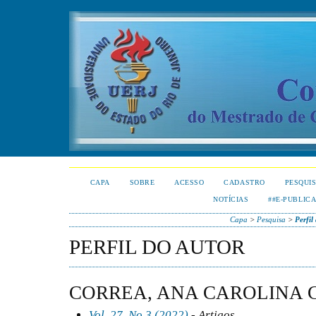
CAPA
SOBRE
ACESSO
CADASTRO
PESQUI
NOTÍCIAS
##E-PUBLIC
Capa
>
Pesquisa
>
Perfil
PERFIL DO AUTOR
CORREA, ANA CAROLINA C
Vol. 27, No 3 (2022)
- Artigos