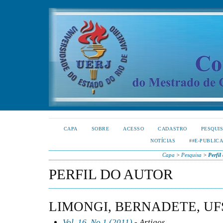
CAPA
SOBRE
ACESSO
CADASTRO
PESQUI
NOTÍCIAS
##E-PUBLIC
Capa
>
Pesquisa
>
Perfil
PERFIL DO AUTOR
LIMONGI, BERNADETE, UF
Vol. 16, No 1 (2011)
- Artigos