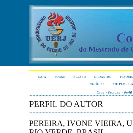
CAPA
SOBRE
ACESSO
CADASTRO
PESQUI
NOTÍCIAS
##E-PUBLIC
Capa
>
Pesquisa
>
Perfil
PERFIL DO AUTOR
PEREIRA, IVONE VIEIRA, 
RIO VERDE, BRASIL