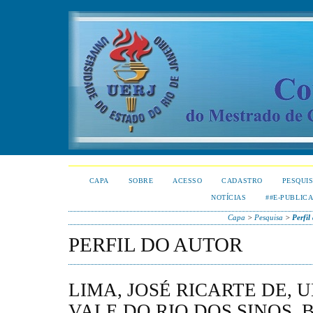
CAPA
SOBRE
ACESSO
CADASTRO
PESQUI
NOTÍCIAS
##E-PUBLIC
Capa
>
Pesquisa
>
Perfil
PERFIL DO AUTOR
LIMA, JOSÉ RICARTE DE,
VALE DO RIO DOS SINOS, 