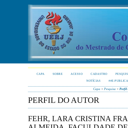
CAPA
SOBRE
ACESSO
CADASTRO
PESQUI
NOTÍCIAS
##E-PUBLIC
Capa
>
Pesquisa
>
Perfil
PERFIL DO AUTOR
FEHR, LARA CRISTINA FR
ALMEIDA, FACULDADE DE