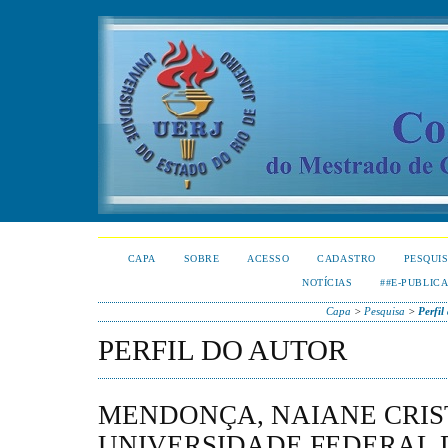
CAPA
SOBRE
ACESSO
CADASTRO
PESQUI
NOTÍCIAS
##E-PUBLIC
Capa
>
Pesquisa
>
Perfil
PERFIL DO AUTOR
MENDONÇA, NAIANE CRIST
UNIVERSIDADE FEDERAL D