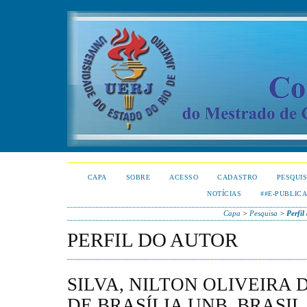
CAPA
SOBRE
ACESSO
CADASTRO
PESQUI
NOTÍCIAS
##E-PUBLIC
Capa
>
Pesquisa
>
Perfil
PERFIL DO AUTOR
SILVA, NILTON OLIVEIRA 
DE BRASÍLIA UNB, BRASIL