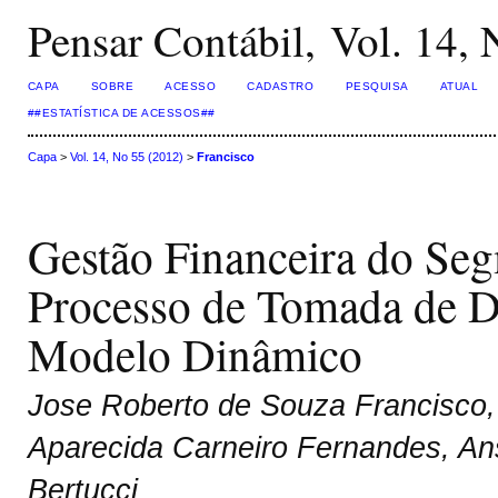
Pensar Contábil, Vol. 14,
CAPA
SOBRE
ACESSO
CADASTRO
PESQUISA
ATUAL
##ESTATÍSTICA DE ACESSOS##
Capa
>
Vol. 14, No 55 (2012)
>
Francisco
Gestão Financeira do S
Processo de Tomada de D
Modelo Dinâmico
Jose Roberto de Souza Francisco,
Aparecida Carneiro Fernandes, Ans
Bertucci