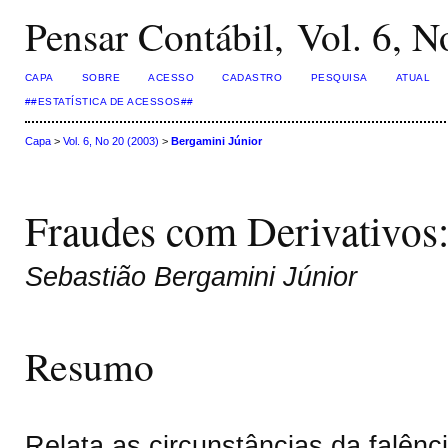
Pensar Contábil, Vol. 6, N
CAPA
SOBRE
ACESSO
CADASTRO
PESQUISA
ATUAL
##ESTATÍSTICA DE ACESSOS##
Capa
>
Vol. 6, No 20 (2003)
>
Bergamini Júnior
Fraudes com Derivativos
Sebastião Bergamini Júnior
Resumo
Relata as circunstâncias da falên