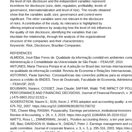
the level of risk disclosure and the independent variables represent
incentives for disclosure (size, debt, regulation, profitability, levels of
governance, internationalization and level of risk). The results obtained
show that the variables audit, size, governance and control were
significant. The other variables were not relevant in the disclosure
of risks. A contribution of the study, its relevance is highlighted by
offering empirical evidence by analyzing how the level of risk influences
the quality of risk disclosure, identifying the variables that can
elucidate the relationship, through the analysis of the organizational
structure of the companies and their characteristics.
Keywords: Risk, Disclosure, Brazilian Companies.
REFERENCES
ALMEIDA, José Elias Feres de. Qualidade da informação contábil em ambientes comp
Administração e Contabilidade da Universidade de São Paulo – FEA/USP, 2010.
ANTUNES, Maria Thereza Pompa et al. A adoção no Brasil das normas internacionais
na qualidade da informação contábil. Revista de Economia e Relações Internacionais, v
ASTORINO, Paula Sanchez. Consequências das conexões políticas para as empresas
acesso a crédito do BNDES. Tese de Doutorado, Faculdade de Economia, Administra
– FEA/USP, 2015.
BOUBAKRI, Narjess; COSSET, Jean Claude; SAFFAR, Walid. THE IMPACT OF 
PERFORMANCE AND FINANCING DECISIONS. Journal of Financial Research, v. 35, n. 3
j.1475-6803.2012.01322.x
SODERSTROM, Naomi S.; SUN, Kevin J. IFRS adoption and accounting quality: a revie
675-702, 2007. https://doi.org/10.1080/09638180701706732
TEE, Chwee Ming; RASIAH, Puspavathy. Earnings persistence, institutional investors m
Review of Accounting, v. 28, n. 3, 2019. https://doi.org/10.1108/ARA-05-2019-0112
WATTS, Ross L.; ZIMMERMAN, Jerold L. Positive accounting theory: a ten year persp
XIE, Biao; DAVIDSON III, Wallace N.; DADALT, Peter J. Earnings management and cor
audit committee. Journal of corporate finance, v. 9, n. 3, p. 295-316, 2003. https:/