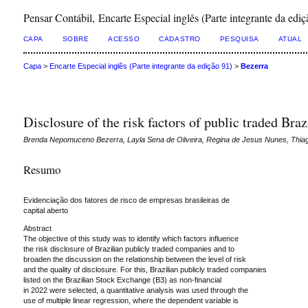
Pensar Contábil, Encarte Especial inglês (Parte integrante da ediç
CAPA
SOBRE
ACESSO
CADASTRO
PESQUISA
ATUAL
Capa
>
Encarte Especial inglês (Parte integrante da edição 91)
>
Bezerra
Disclosure of the risk factors of public traded Bra
Brenda Nepomuceno Bezerra, Layla Sena de Oliveira, Regina de Jesus Nunes, Thia
Resumo
Evidenciação dos fatores de risco de empresas brasileiras de
capital aberto
Abstract
The objective of this study was to identify which factors influence
the risk disclosure of Brazilian publicly traded companies and to
broaden the discussion on the relationship between the level of risk
and the quality of disclosure. For this, Brazilian publicly traded companies
listed on the Brazilian Stock Exchange (B3) as non-financial
in 2022 were selected, a quantitative analysis was used through the
use of multiple linear regression, where the dependent variable is