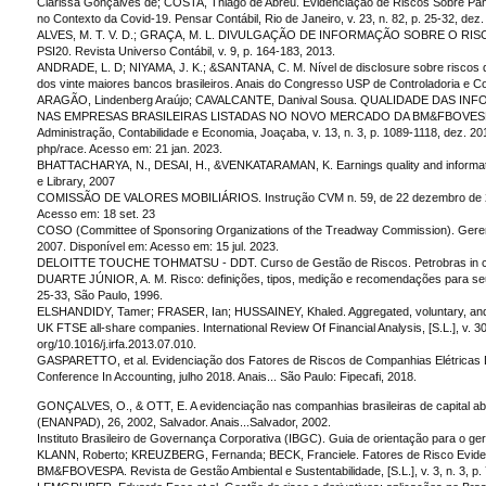
Clarissa Gonçalves de; COSTA, Thiago de Abreu. Evidenciação de Riscos Sobre Pa
no Contexto da Covid-19. Pensar Contábil, Rio de Janeiro, v. 23, n. 82, p. 25-32, dez.
ALVES, M. T. V. D.; GRAÇA, M. L. DIVULGAÇÃO DE INFORMAÇÃO SOBRE O 
PSI20. Revista Universo Contábil, v. 9, p. 164-183, 2013.
ANDRADE, L. D; NIYAMA, J. K.; &SANTANA, C. M. Nível de disclosure sobre riscos 
dos vinte maiores bancos brasileiros. Anais do Congresso USP de Controladoria e Con
ARAGÃO, Lindenberg Araújo; CAVALCANTE, Danival Sousa. QUALIDADE DAS
NAS EMPRESAS BRASILEIRAS LISTADAS NO NOVO MERCADO DA BM&FBOVESPA. 
Administração, Contabilidade e Economia, Joaçaba, v. 13, n. 3, p. 1089-1118, dez. 201
php/race. Acesso em: 21 jan. 2023.
BHATTACHARYA, N., DESAI, H., &VENKATARAMAN, K. Earnings quality and informati
e Library, 2007
COMISSÃO DE VALORES MOBILIÁRIOS. Instrução CVM n. 59, de 22 dezembro de 20
Acesso em: 18 set. 23
COSO (Committee of Sponsoring Organizations of the Treadway Commission). Gerenc
2007. Disponível em: Acesso em: 15 jul. 2023.
DELOITTE TOUCHE TOHMATSU - DDT. Curso de Gestão de Riscos. Petrobras in com
DUARTE JÚNIOR, A. M. Risco: definições, tipos, medição e recomendações para seu
25-33, São Paulo, 1996.
ELSHANDIDY, Tamer; FRASER, Ian; HUSSAINEY, Khaled. Aggregated, voluntary, and m
UK FTSE all-share companies. International Review Of Financial Analysis, [S.L.], v. 30,
org/10.1016/j.irfa.2013.07.010.
GASPARETTO, et al. Evidenciação dos Fatores de Riscos de Companhias Elétricas Dia
Conference In Accounting, julho 2018. Anais... São Paulo: Fipecafi, 2018.
GONÇALVES, O., & OTT, E. A evidenciação nas companhias brasileiras de capita
(ENANPAD), 26, 2002, Salvador. Anais...Salvador, 2002.
Instituto Brasileiro de Governança Corporativa (IBGC). Guia de orientação para o ge
KLANN, Roberto; KREUZBERG, Fernanda; BECK, Franciele. Fatores de Risco Eviden
BM&FBOVESPA. Revista de Gestão Ambiental e Sustentabilidade, [S.L.], v. 3, n. 3, p. 