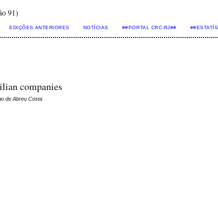
ão 91)
EDIÇÕES ANTERIORES
NOTÍCIAS
##PORTAL CRC-RJ##
##ESTATÍ
zilian companies
go de Abreu Costa