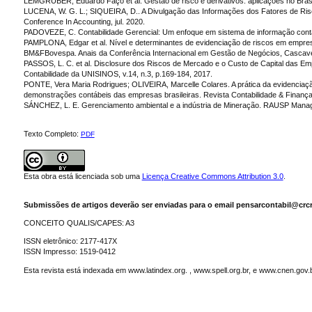
LEMGRUBER, Eduardo Faço et al. Gestão de risco e derivativos: aplicações no Brasil
LUCENA, W. G. L.; SIQUEIRA, D.. A Divulgação das Informações dos Fatores de Risc
Conference In Accounting, jul. 2020.
PADOVEZE, C. Contabilidade Gerencial: Um enfoque em sistema de informação contábil
PAMPLONA, Edgar et al. Nível e determinantes de evidenciação de riscos em empresas 
BM&FBovespa. Anais da Conferência Internacional em Gestão de Negócios, Cascavel,
PASSOS, L. C. et al. Disclosure dos Riscos de Mercado e o Custo de Capital das E
Contabilidade da UNISINOS, v.14, n.3, p.169-184, 2017.
PONTE, Vera Maria Rodrigues; OLIVEIRA, Marcelle Colares. A prática da evidenciaç
demonstrações contábeis das empresas brasileiras. Revista Contabilidade & Finanças, [
SÁNCHEZ, L. E. Gerenciamento ambiental e a indústria de Mineração. RAUSP Manageme
Texto Completo:
PDF
Esta obra está licenciada sob uma
Licença Creative Commons Attribution 3.0
.
Submissões de artigos deverão ser enviadas para o email pensarcontabil@crcr
CONCEITO QUALIS/CAPES: A3
ISSN eletrônico: 2177-417X
ISSN Impresso: 1519-0412
Esta revista está indexada em www.latindex.org. , www.spell.org.br, e www.cnen.gov