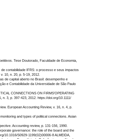
etitivos. Tese Doutorado, Faculdade de Economia,
 de contabilidade IFRS: o processo e seus impactos
. 10, n. 20, p. 5-19, 2012.
 de capital aberto no Brasil: desempenho e
ção e Contabilidade da Universidade de São Paulo
POLITICAL CONNECTIONS ON FIRMS’OPERATING
, p. 397-423, 2012. https://doi.org/10.1111/
w. European Accounting Review, v. 16, n. 4, p.
onitoring and types of political connections. Asian
ective. Accounting review, p. 131-156, 1990.
porate governance: the role of the board and the
/doi.org/10.1016/S0929-1199(02)00006-8 ALMEIDA,