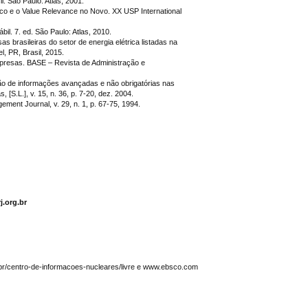
. São Paulo: Atlas, 2001.
o e o Value Relevance no Novo. XX USP International
. 7. ed. São Paulo: Atlas, 2010.
brasileiras do setor de energia elétrica listadas na
 PR, Brasil, 2015.
mpresas. BASE – Revista de Administração e
ão de informações avançadas e não obrigatórias nas
S.L.], v. 15, n. 36, p. 7-20, dez. 2004.
nt Journal, v. 29, n. 1, p. 67-75, 1994.
j.org.br
.br/centro-de-informacoes-nucleares/livre e www.ebsco.com