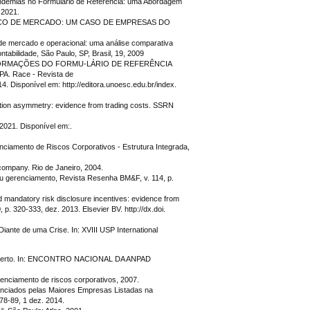
ndemias no Formulário de Referência: uma Abordagem
 2021.
RISCO DE MERCADO: UM CASO DE EMPRESAS DO
de mercado e operacional: uma análise comparativa
tabilidade, São Paulo, SP, Brasil, 19, 2009
 INFORMAÇÕES DO FORMU-LÁRIO DE REFERÊNCIA
Race - Revista de
4. Disponível em: http://editora.unoesc.edu.br/index.
on asymmetry: evidence from trading costs. SSRN
21. Disponível em:.
iamento de Riscos Corporativos - Estrutura Integrada,
pany. Rio de Janeiro, 2004.
 gerenciamento, Revista Resenha BM&F, v. 114, p.
andatory risk disclosure incentives: evidence from
 p. 320-333, dez. 2013. Elsevier BV. http://dx.doi.
nte de uma Crise. In: XVIII USP International
l aberto. In: ENCONTRO NACIONAL DA ANPAD
renciamento de riscos corporativos, 2007.
ciados pelas Maiores Empresas Listadas na
78-89, 1 dez. 2014.