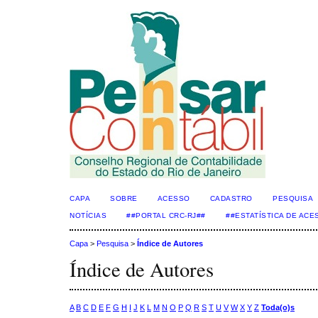
CAPA
SOBRE
ACESSO
CADASTRO
PESQUISA
NOTÍCIAS
##PORTAL CRC-RJ##
##ESTATÍSTICA DE AC
Capa
>
Pesquisa
>
Índice de Autores
Índice de Autores
A
B
C
D
E
F
G
H
I
J
K
L
M
N
O
P
Q
R
S
T
U
V
W
X
Y
Z
Toda(o)s