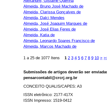
Alexandre, Gislaine Querina
Almeida, Bruno José Machado de
Almeida, Clarissa Gonçalves de
Almeida, Dalci Mendes
Almeida, José Joaquim Marques de
Almeida, José Elias Feres de
Almeida, Katia de
Almeida, Leonardo Soares Francisco de
Almeida, Marcos Machado de
1 a 25 de 1077 Itens
1
2
3
4
5
6
7
8
9
10
>
>
Submissões de artigos deverão ser enviadas
pensarcontabil@crcrj.org.br
CONCEITO QUALIS/CAPES: A3
ISSN eletrônico: 2177-417X
ISSN Impresso: 1519-0412