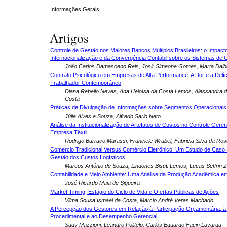
Informações Gerais
Artigos
Controle de Gestão nos Maiores Bancos Múltiplos Brasileiros: o Impact
Internacionalização e da Convergência Contábil sobre os Sistemas de C
João Carlos Damasceno Reis, Josir Simeone Gomes, Marta Dal
Contrato Psicológico em Empresas de Alta Performance: A Dor e a Delí
Trabalhador Contemporâneo
Diana Rebello Neves, Ana Heloísa da Costa Lemos, Alessandra d
Costa
Práticas de Divulgação de Informações sobre Segmentos Operacionais 
Júlia Alves e Souza, Alfredo Sarlo Neto
Análise da Institucionalização de Artefatos de Custos no Controle Gere
Empresa Têxtil
Rodrigo Barraco Marassi, Franciele Wrubel, Fabricia Silva da Ros
Comercio Tradicional Versus Comércio Eletrônico: Um Estudo de Caso 
Gestão dos Custos Logísticos
Marcos Antônio de Souza, Lindones Bisuti Lemos, Lucas Seffrin 
Contabilidade e Meio Ambiente: Uma Análise da Produção Acadêmica em
José Ricardo Maia de Siqueira
Market Timing, Estágio do Ciclo de Vida e Ofertas Públicas de Ações
Vilma Sousa Ismael da Costa, Márcio André Veras Machado
A Percepção dos Gestores em Relação à Participação Orçamentária, à 
Procedimental e ao Desempenho Gerencial
Sady Mazzioni, Leandro Politelo, Carlos Eduardo Facin Lavarda