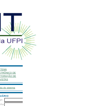
STEMA
ETRÔNICO DE
ITORAÇÃO DE
VISTAS
da do sistema
UÁRIO
gin
nha