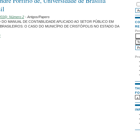
dré Porfírio de, Universidade de Brasília
il
(2016): Número 2
- Artigos/Papers
O DO MANUAL DE CONTABILIDADE APLICADO AO SETOR PÚBLICO EM
CO
 BRASILEIROS: O CASO DO MUNICÍPIO DE CRISTÓPOLIS NO ESTADO DA
RE
Pe
F
Pr
TA
FO
IN