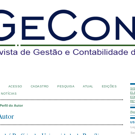
ACESSO
CADASTRO
PESQUISA
ATUAL
EDIÇÕES
SI
EL
NOTÍCIAS
ED
RE
Perfil do Autor
Aju
Autor
US
Lo
Se