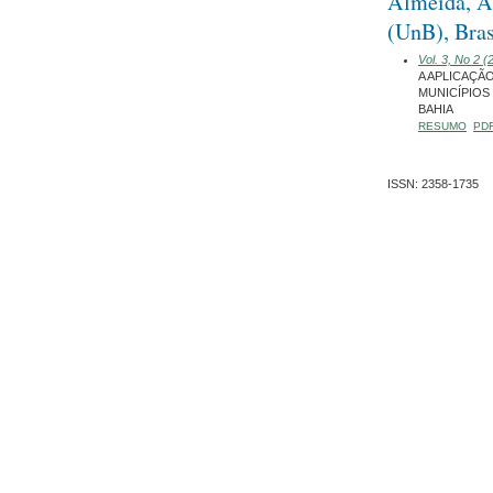
Almeida, An
(UnB), Bras
Vol. 3, No 2 
A APLICAÇÃ
MUNICÍPIOS
BAHIA
RESUMO
PD
ISSN: 2358-1735