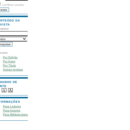
Lembrar usuário
NTEÚDO DA
VISTA
squisa
ocurar
Por Edição
Por Autor
Por Título
Outras revistas
MANHO DE
NTE
FORMAÇÕES
Para Leitores
Para Autores
Para Bibliotecários