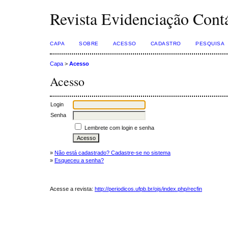
Revista Evidenciação Cont
CAPA
SOBRE
ACESSO
CADASTRO
PESQUISA
Capa
>
Acesso
Acesso
Login
Senha
Lembrete com login e senha
»
Não está cadastrado? Cadastre-se no sistema
»
Esqueceu a senha?
Acesse a revista:
http://periodicos.ufpb.br/ojs/index.php/recfin