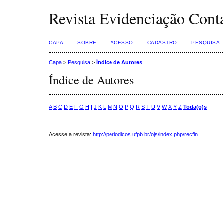
Revista Evidenciação Cont
CAPA
SOBRE
ACESSO
CADASTRO
PESQUISA
Capa
>
Pesquisa
>
Índice de Autores
Índice de Autores
A
B
C
D
E
F
G
H
I
J
K
L
M
N
O
P
Q
R
S
T
U
V
W
X
Y
Z
Toda(o)s
Acesse a revista:
http://periodicos.ufpb.br/ojs/index.php/recfin