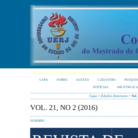
CAPA
SOBRE
ACESSO
CADASTRO
PESQUI
NOTÍCIAS
##E-PUBLIC
Capa
>
Edições Anteriores
>
Vol.
VOL. 21, NO 2 (2016)
SUMÁRIO