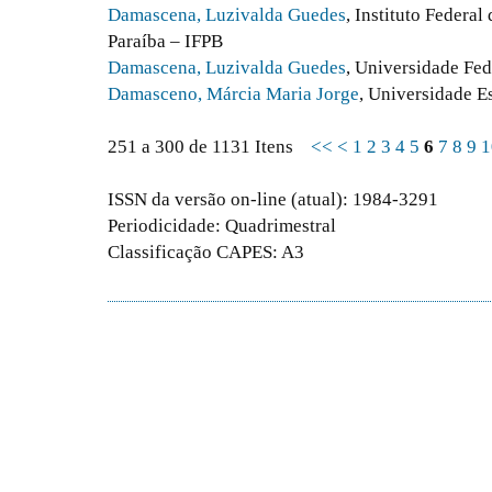
Damascena, Luzivalda Guedes
, Instituto Federa
Paraíba – IFPB
Damascena, Luzivalda Guedes
, Universidade Fed
Damasceno, Márcia Maria Jorge
, Universidade E
251 a 300 de 1131 Itens
<<
<
1
2
3
4
5
6
7
8
9
1
ISSN da versão on-line (atual): 1984-3291
Periodicidade: Quadrimestral
Classificação CAPES: A3