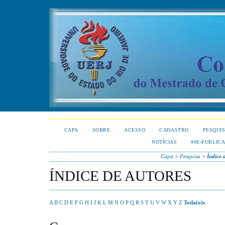
CAPA
SOBRE
ACESSO
CADASTRO
PESQUI
NOTÍCIAS
##E-PUBLIC
Capa
>
Pesquisa
>
Índice 
ÍNDICE DE AUTORES
A
B
C
D
E
F
G
H
I
J
K
L
M
N
O
P
Q
R
S
T
U
V
W
X
Y
Z
Toda(o)s