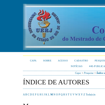
CAPA
SOBRE
ACESSO
CADASTRO
PESQUI
NOTÍCIAS
##E-PUBLIC
Capa
>
Pesquisa
>
Índice 
ÍNDICE DE AUTORES
A
B
C
D
E
F
G
H
I
J
K
L
M
N
O
P
Q
R
S
T
U
V
W
X
Y
Z
Toda(o)s