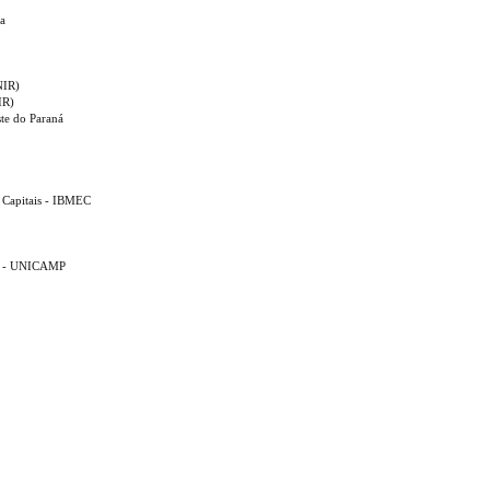
ia
NIR)
IR)
ste do Paraná
e Capitais - IBMEC
a
as - UNICAMP