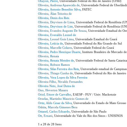
Ohayon, Pierre
, Universidade Federal do Rio de Janeiro (UFRJ)
Oliveira, Andressa Aparecida de
, Universidade Federal de Uberlând
Oliveira, Antonio Benedito Silva
, FATEC
Oliveira, Álan Teixeira de
Oliveira, Denis dos Reis
Oliveira, Deyvison de Lima
, Universidade Federal de Rondônia (U
Oliveira, Deyvison de Lim
, Universidade Federal de Rondônia (UN
Oliveira, Evandro Augusto De Souza
, Universidade Estadual do Oe
Oliveira, Everaldo Leonel de
Oliveira, Leonel Gois Lima
, Universidade Estadual do Ceará
Oliveira, Letícia de
, Universidade Federal do Rio Grande do Sul
Oliveira, Marcelle Colares
, Universidade Federal do Ceará
Oliveira, Pedro Henrique Duarte
, Instituto Brasileiro de Mercado d
Oliveira, Renata
Oliveira, Renata Mendes de
, Universidade Federal de Santa Catarin
Oliveira, Robson Ramos
Oliveira, Silas Ferreira dos Reis
, Universidade estadual de Campin
Oliveira, Thiago Cunha de
, Universidade Federal do Rio de Janeiro
Oliveira, Vera Lopes da Silva Ferreira
Oliveira Filho, Nivaldo Fernandes
Oliveira Neto, José Dutra de
Ono, Heverton Masaru
Oriol, Ettore de Carvalho
, EAESP - FGV / Univ. Mackenzie
Ornelas, Martinho Mauricio Gomes de
Ortiz, Aldo Cesar da Silva
, Universidade do Estado de Mato Grosso
Oshita, Marcela Gimenes Bera
Ostanel, Carlos Eduardo
, Universidade de São Paulo
Ott, Ernani
, Universidade do Vale do Rio dos Sinos - UNISINOS
1 a 28 de 28 Itens