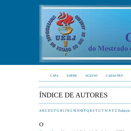
CAPA
SOBRE
ACESSO
CADASTRO
ÍNDICE DE AUTORES
A
B
C
D
E
F
G
H
I
J
K
L
M
N
O
P
Q
R
S
T
U
V
W
X
Y
Z
Toda(o)s
O