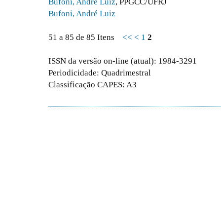
Bufoni, André Luiz
, PPGCC/UFRJ
Bufoni, André Luiz
51 a 85 de 85 Itens
<<
<
1
2
ISSN da versão on-line (atual): 1984-3291
Periodicidade: Quadrimestral
Classificação CAPES: A3