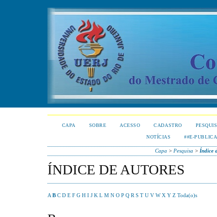
CAPA
SOBRE
ACESSO
CADASTRO
PESQUI
NOTÍCIAS
##E-PUBLIC
Capa
>
Pesquisa
>
Índice 
ÍNDICE DE AUTORES
A
B
C
D
E
F
G
H
I
J
K
L
M
N
O
P
Q
R
S
T
U
V
W
X
Y
Z
Toda(o)s