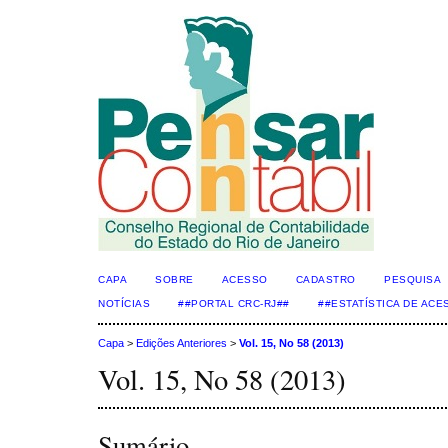
CAPA
SOBRE
ACESSO
CADASTRO
PESQUISA
NOTÍCIAS
##PORTAL CRC-RJ##
##ESTATÍSTICA DE AC
Capa
>
Edições Anteriores
>
Vol. 15, No 58 (2013)
Vol. 15, No 58 (2013)
Sumário