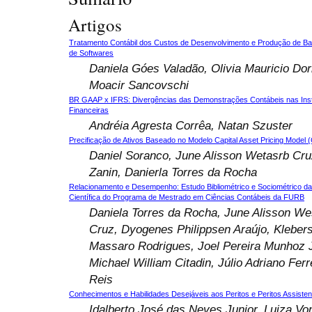
Artigos
Tratamento Contábil dos Custos de Desenvolvimento e Produção de B
de Softwares
Daniela Góes Valadão, Olivia Mauricio Dor
Moacir Sancovschi
BR GAAP x IFRS: Divergências das Demonstrações Contábeis nas Inst
Financeiras
Andréia Agresta Corrêa, Natan Szuster
Precificação de Ativos Baseado no Modelo Capital Asset Pricing Model
Daniel Soranco, June Alisson Wetasrb Cru
Zanin, Danierla Torres da Rocha
Relacionamento e Desempenho: Estudo Bibliométrico e Sociométrico d
Científica do Programa de Mestrado em Ciências Contábeis da FURB
Daniela Torres da Rocha, June Alisson We
Cruz, Dyogenes Philippsen Araújo, Kleber
Massaro Rodrigues, Joel Pereira Munhoz J
Michael William Citadin, Júlio Adriano Ferr
Reis
Conhecimentos e Habilidades Desejáveis aos Peritos e Peritos Assisten
Idalberto José das Neves Junior, Luiza Vo